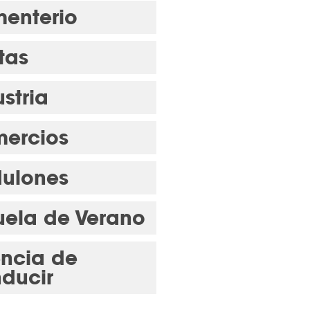
enterio
tas
stria
ercios
ulones
uela de Verano
encia de
ducir