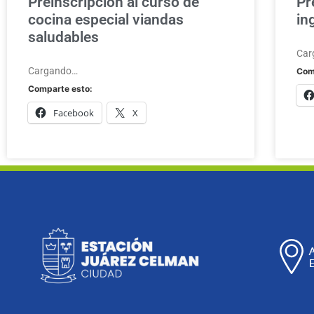
Preinscripción al curso de
Pr
cocina especial viandas
in
saludables
Car
Cargando…
Com
Comparte esto:
Facebook
X