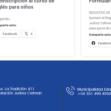
einscripción al curso de
Formulari
glés para niños
REGISTRO DE A
Sumate al Regi
gando…
Juárez Celman
parte esto:
seas parte de 
Facebook
X
Comparte esto
Faceboo
Av. La Tradición 411
Municipalidad Est
Estación Juárez Celman
+54 351 490 495