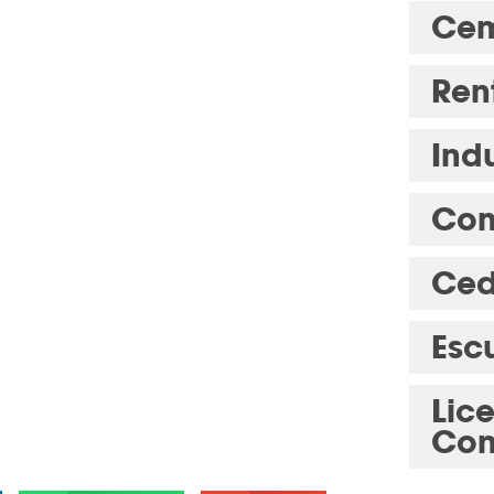
Cem
Ren
Indu
Com
Ced
Esc
Lic
Con