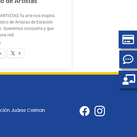
o de Artistas
RTISTAS Tu arte nos inspira.
stro de Artistas de Estación
. Queremos conocerte y que
una red
:
k
X
ación Juárez Celman
0