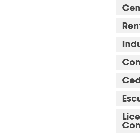
Cem
Ren
Indu
Com
Ced
Esc
Lic
Con