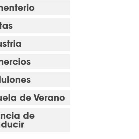
enterio
tas
stria
ercios
ulones
uela de Verano
encia de
ducir