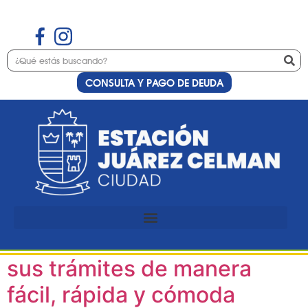
CONSULTA Y PAGO DE DEUDA
Etiqueta:
asesoramiento
Asesoramiento para que los
vecinos puedan resolver
sus trámites de manera
fácil, rápida y cómoda