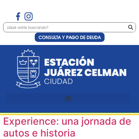
CONSULTA Y PAGO DE DEUDA
Etiqueta:
Autos
antiguos
Estación Juárez Celman
primera sede de Waypoint
Experience: una jornada de
autos e historia