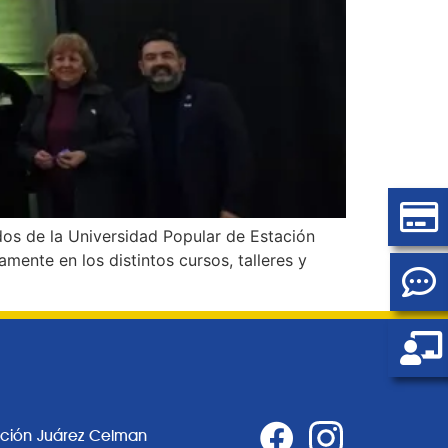
os de la Universidad Popular de Estación
ente en los distintos cursos, talleres y
ación Juárez Celman