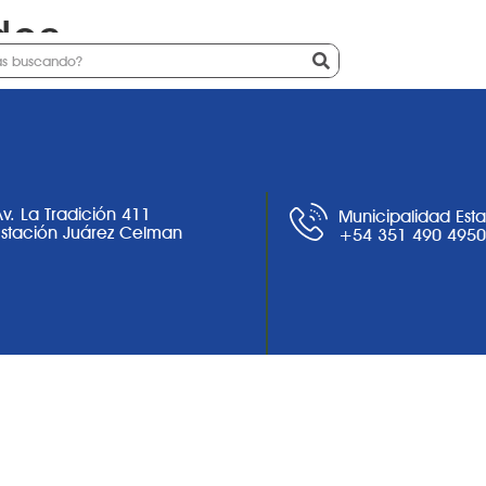
dos
Ciudad
Noticias
Trámites
Av. La Tradición 411
Municipalidad Est
Estación Juárez Celman
+54 351 490 495