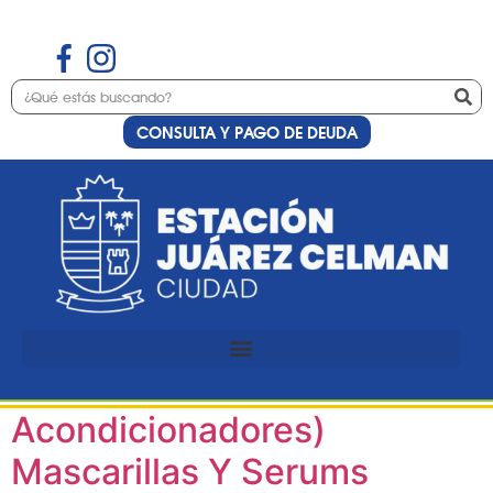
CONSULTA Y PAGO DE DEUDA
Etiqueta:
cosmética
capilar
Preinscripción Curso
Cosmética Capilar (Especial
Acondicionadores)
Mascarillas Y Serums