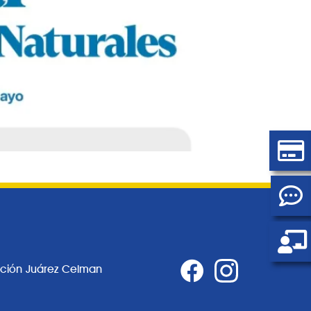
ación Juárez Celman
0