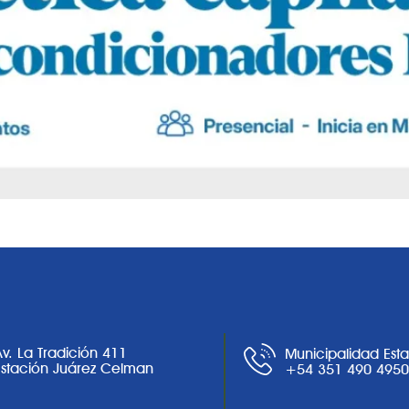
Av. La Tradición 411
Municipalidad Est
Estación Juárez Celman
+54 351 490 495