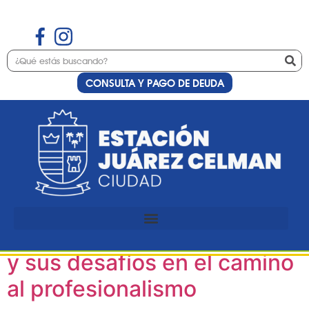
CONSULTA Y PAGO DE DEUDA
Etiqueta:
deporte
La promesa cordobesa del
tenis: Luli Moyano revela su
experiencia en Wimbledon
y sus desafíos en el camino
al profesionalismo