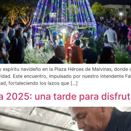
 y espíritu navideño en la Plaza Héroes de Malvinas, dond
idad. Este encuentro, impulsado por nuestro intendente Fa
ad, fortaleciendo los lazos que […]
a 2025: una tarde para disfrut