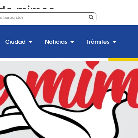
 de mimos
al de mimos en Estación Juár
Ciudad
Noticias
Trámites