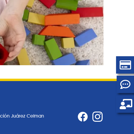
ación Juárez Celman
0