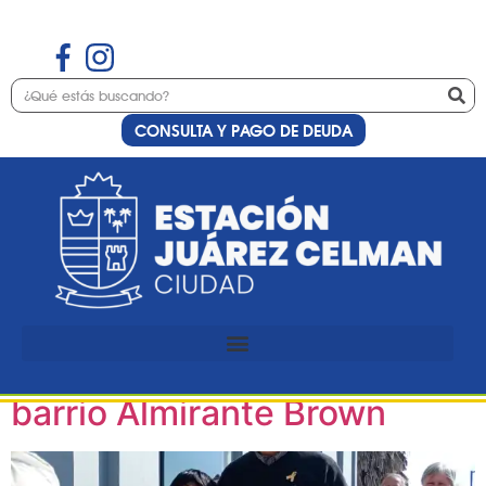
CONSULTA Y PAGO DE DEUDA
Etiqueta:
gobierno
Estación Juárez Celman
celebró la recuperación de
espacios comunitarios en
barrio Almirante Brown