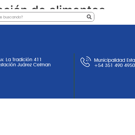
ación de alimentos
Ciudad
Noticias
Trámites
Av. La Tradición 411
Municipalidad Est
Estación Juárez Celman
+54 351 490 495