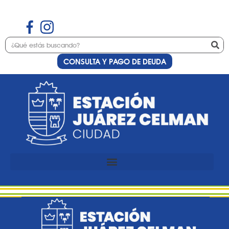
CONSULTA Y PAGO DE DEUDA
Etiqueta:
manos
Preinscripción al curso de
uñas esculpidas con nail art
Cargando…