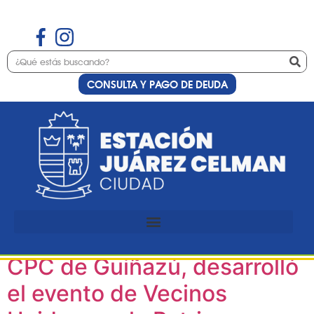
CONSULTA Y PAGO DE DEUDA
Etiqueta:
Peña
Un 25 de mayo con desfile y
peña: Estación Juárez
Celman, en conjunto con el
CPC de Guiñazú, desarrolló
el evento de Vecinos