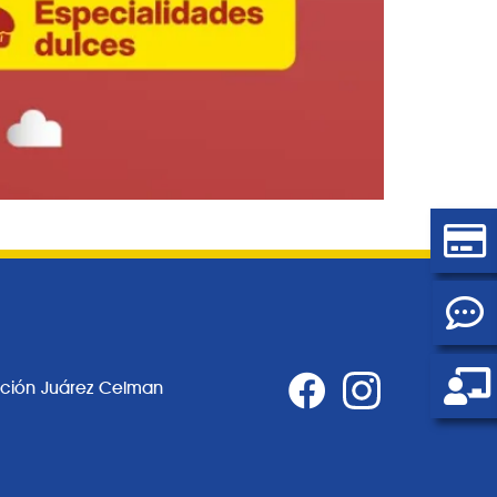
ación Juárez Celman
0