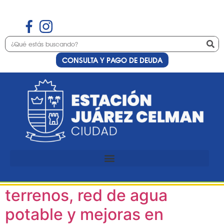
CONSULTA Y PAGO DE DEUDA
Etiqueta:
red de
agua potable
Un paso fundamental para
las familias: entrega de
terrenos, red de agua
potable y mejoras en