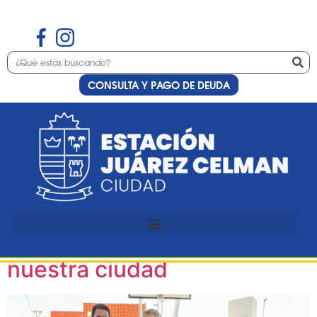
CONSULTA Y PAGO DE DEUDA
Etiqueta:
schiaretti
Reschia, Prunotto y
Schiaretti inauguraron
importantes obras en
nuestra ciudad