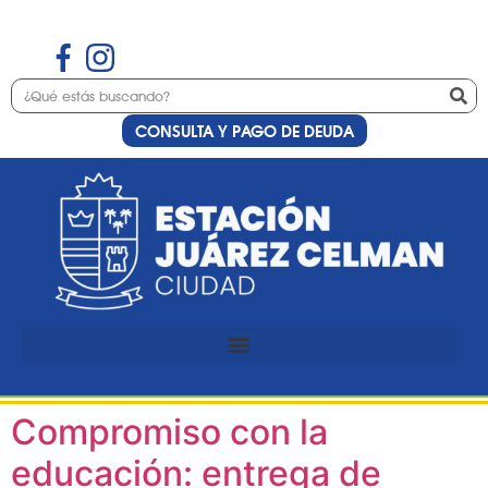
CONSULTA Y PAGO DE DEUDA
Etiqueta:
UUPP
Preinscripción al curso de
uñas esculpidas con nail art
Cargando…
Compromiso con la
educación: entrega de