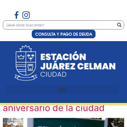
CONSULTA Y PAGO DE DEUDA
Etiqueta:
vecinos
Se viene la tercera edición
de Juárez Celebra, la gran
fiesta por el 139.º
aniversario de la ciudad