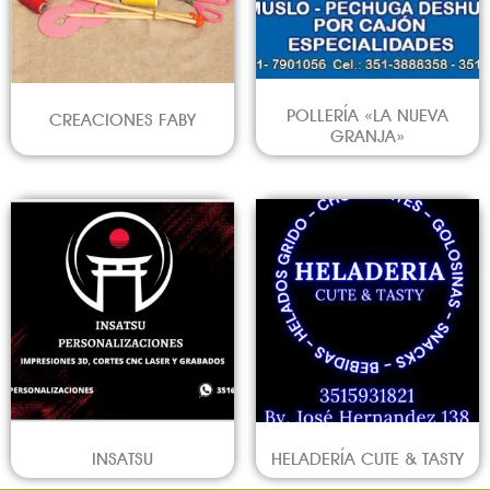
POLLERÍA «LA NUEVA
CREACIONES FABY
GRANJA»
INSATSU
HELADERÍA CUTE & TASTY