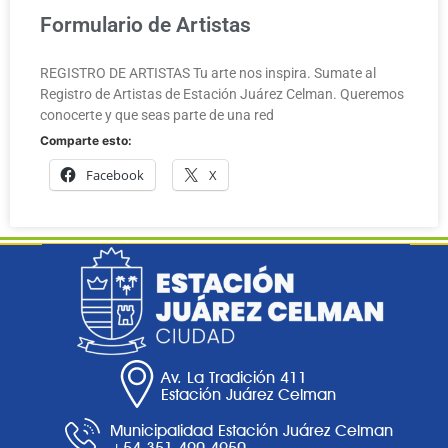
Formulario de Artistas
REGISTRO DE ARTISTAS Tu arte nos inspira. Sumate al
Registro de Artistas de Estación Juárez Celman. Queremos
conocerte y que seas parte de una red
Comparte esto:
Facebook
X
Av. La Tradición 411
Estación Juárez Celman
Municipalidad Estación Juárez Celman
+54 351 490 4950