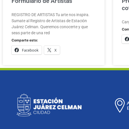
Formulario de Artistas
Pr
co
REGISTRO DE ARTISTAS Tu arte nos inspira.
Sumate al Registro de Artistas de Estación
Car
Juárez Celman. Queremos conocerte y que
Com
seas parte de una red
Comparte esto:
Facebook
X