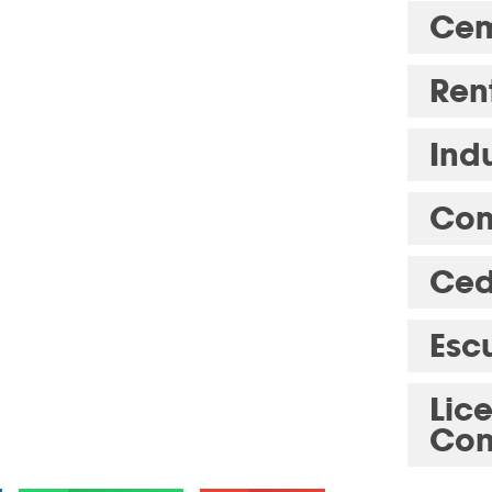
Cem
Ren
Indu
Com
Ced
Esc
Lic
Con