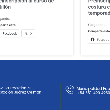
einscripción al curso de
Preinscri
tillón
costura e
tempora
gando…
Cargando…
parte esto:
Comparte esto
Facebook
X
Faceboo
Av. La Tradición 411
Municipalidad Est
Estación Juárez Celman
+54 351 490 495