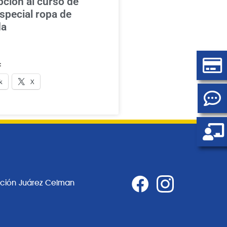
pción al curso de
special ropa de
da
:
k
X
ación Juárez Celman
0