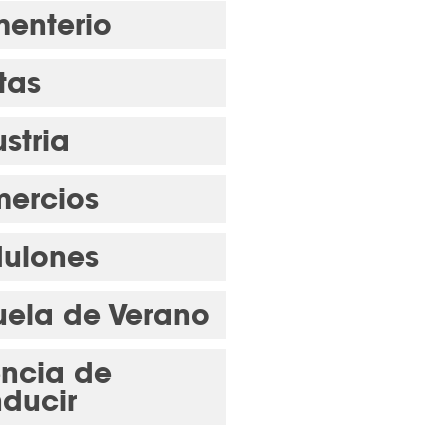
enterio
tas
stria
ercios
ulones
uela de Verano
encia de
ducir