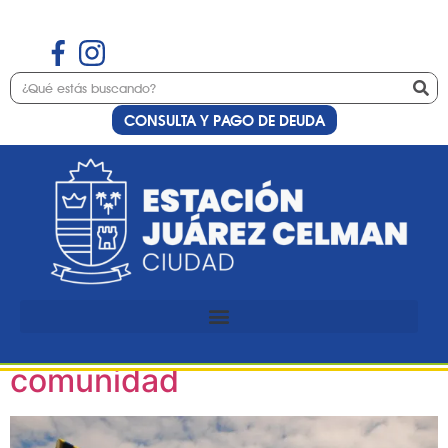
CONSULTA Y PAGO DE DEUDA
Etiqueta:
alerta
Alerta por riesgo de
incendios: medidas de
prevención para toda la
comunidad