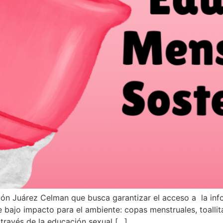
ión Juárez Celman que busca garantizar el acceso a la inf
 bajo impacto para el ambiente: copas menstruales, toallit
través de la educación sexual […]