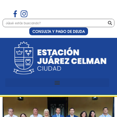
CONSULTA Y PAGO DE DEUDA
Etiqueta:
municipal
Sesiones de los concejales
en Estación Juárez Celman