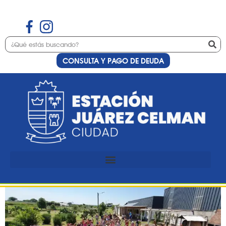
CONSULTA Y PAGO DE DEUDA
Etiqueta:
residencial
rural
¡Todos a pedalear!