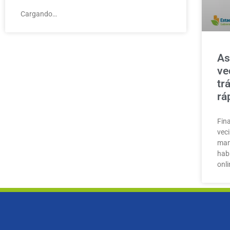
Cargando…
As
ve
tr
rá
Fin
vec
man
hab
onli