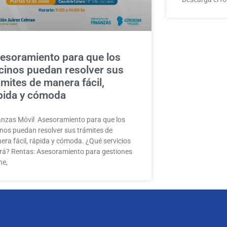
esoramiento para que los
cinos puedan resolver sus
ámites de manera fácil,
pida y cómoda
anzas Móvil Asesoramiento para que los
inos puedan resolver sus trámites de
era fácil, rápida y cómoda. ¿Qué servicios
rá? Rentas: Asesoramiento para gestiones
ne,