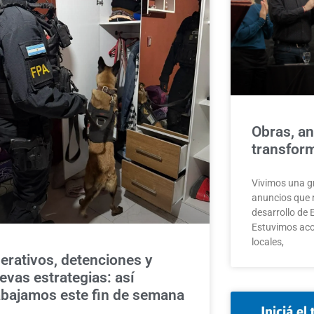
Obras, an
transform
Vivimos una g
anuncios que 
desarrollo de
Estuvimos ac
locales,
erativos, detenciones y
evas estrategias: así
abajamos este fin de semana