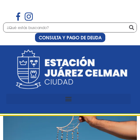
CONSULTA Y PAGO DE DEUDA
Etiqueta:
arte
Preinscripción al curso de
alambrismo deco art