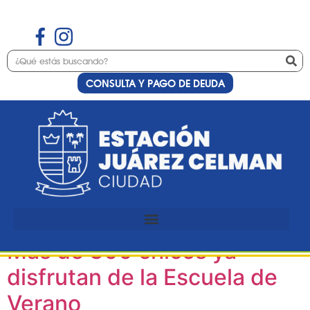
CONSULTA Y PAGO DE DEUDA
Etiqueta:
deportes
en Estación Juárez
Celman
Más de 300 chicos ya
disfrutan de la Escuela de
Verano